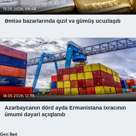
19.05.2026, 09:48
Əmtəə bazarlarında qızıl və gümüş ucuzlaşıb
18.05.2026, 12:39
Azərbaycanın dörd ayda Ermənistana ixracının
ümumi dəyəri açıqlanıb
Geri
İleri