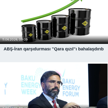
11.06.2026, 09:09
ABŞ-İran qarşıdurması "Qara qızıl"ı bahalaşdırıb