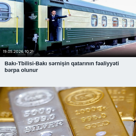
19.05.2026, 10:21
Bakı-Tbilisi-Bakı sərnişin qatarının fəaliyyəti
bərpa olunur