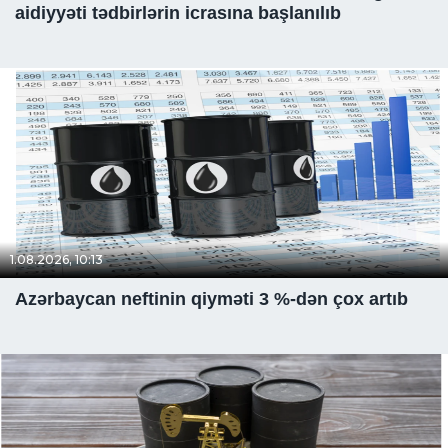
aidiyyəti tədbirlərin icrasına başlanılıb
1.08.2026, 10:13
Azərbaycan neftinin qiyməti 3 %-dən çox artıb