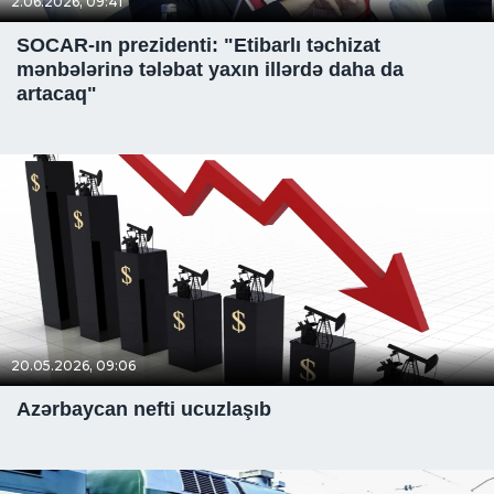
2.06.2026, 09:41
SOCAR-ın prezidenti: "Etibarlı təchizat
mənbələrinə tələbat yaxın illərdə daha da
artacaq"
20.05.2026, 09:06
Azərbaycan nefti ucuzlaşıb