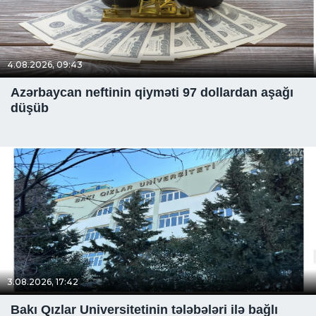
4.08.2026, 09:43
Azərbaycan neftinin qiyməti 97 dollardan aşağı
düşüb
3.08.2026, 17:42
Bakı Qızlar Universitetinin tələbələri ilə bağlı