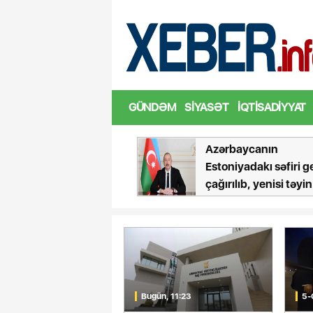
İranda Təbriz Günü qeyd edilib
GÜNDƏM
SIYASƏT
İQTISADIYYAT
Azərbaycanın
Qa
Estoniyadakı səfiri geri
tə
çağırılıb, yenisi təyin
qu
olunub
Bugün, 11:23
5-