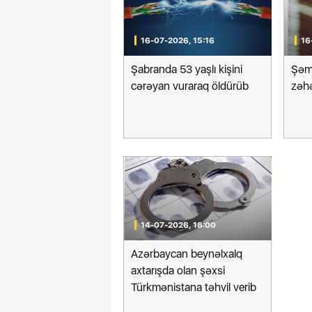
16-07-2026, 15:16
16
Şabranda 53 yaşlı kişini
Şəmk
cərəyan vuraraq öldürüb
zəhə
14-07-2026, 18:00
Azərbaycan beynəlxalq
axtarışda olan şəxsi
Türkmənistana təhvil verib