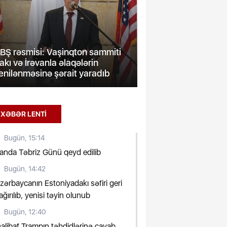
Tailandda məkt
Bakının üç rayonunda və
ölənlərin sayı y
Mingəçevirdə işıq olmayacaq
– YENİLƏNİB
XƏBƏR LENTİ
Bugün, 15:14
randa Təbriz Günü qeyd edilib
Bugün, 14:42
zərbaycanın Estoniyadakı səfiri geri
ağırılıb, yenisi təyin olunub
Bugün, 12:40
alibaf Trampın təhdidlərinə cavab