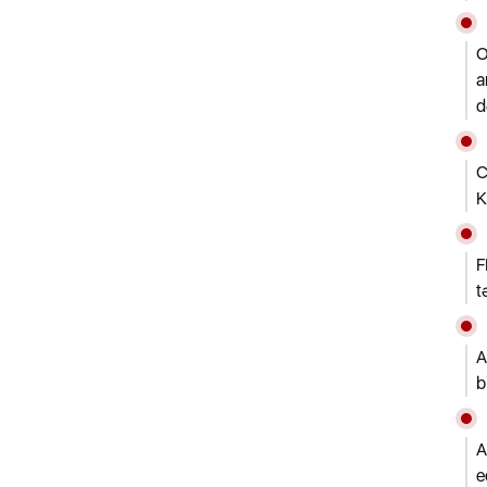
O
a
d
C
K
F
t
A
b
A
e