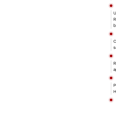
U
R
b
C
s
R
a
P
H