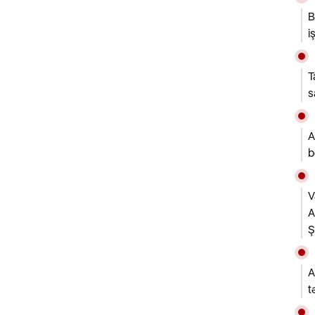
B
i
T
s
A
b
V
A
A
t