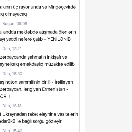
akının üç rayonunda və Mingəçevirdə
şıq olmayacaq
Bugün, 09:08
ailandda məktəbdə atışmada ölənlərin
ayı yeddi nəfərə çatıb – YENİLƏNİB
Dün, 17:21
zərbaycanda şahmatın inkişafı və
eynəlxalq əməkdaşlıq müzakirə edilib
Dün, 16:50
aşinqton sammitinin bir ili - İrəliləyən
zərbaycan, ləngiyən Ermənistan -
ŞƏRH
Dün, 16:13
İ Ukraynadan raket əleyhinə vasitələrin
ədarükü ilə bağlı sorğu gözləyir
Dün, 15:46