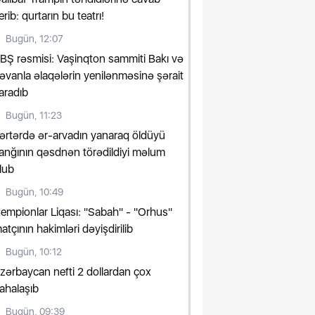
erib: qurtarın bu teatrı!
Bugün, 12:07
BŞ rəsmisi: Vaşinqton sammiti Bakı və
rəvanla əlaqələrin yenilənməsinə şərait
aradıb
Bugün, 11:23
ərtərdə ər-arvadın yanaraq öldüyü
anğının qəsdnən törədildiyi məlum
lub
Bugün, 10:49
empionlar Liqası: "Sabah" - "Orhus"
atçının hakimləri dəyişdirilib
Bugün, 10:12
zərbaycan nefti 2 dollardan çox
ahalaşıb
Bugün, 09:39