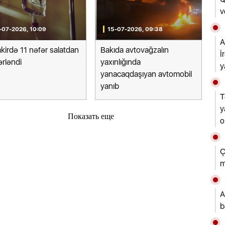
v
-07-2026, 10:09
15-07-2026, 09:38
A
irdə 11 nəfər salatdan
Bakıda avtovağzalın
İ
rləndi
yaxınlığında
y
yanacaqdaşıyan avtomobil
yanıb
T
y
Показать еще
o
Ç
m
A
b