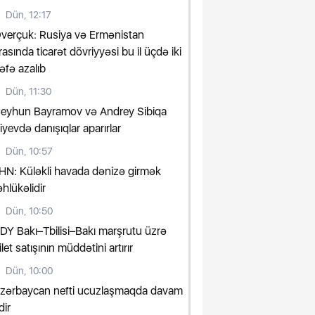
Dün, 12:17
verçuk: Rusiya və Ermənistan
rasında ticarət dövriyyəsi bu il üçdə iki
əfə azalıb
Dün, 11:30
eyhun Bayramov və Andrey Sibiqa
iyevdə danışıqlar aparırlar
Dün, 10:57
HN: Küləkli havada dənizə girmək
əhlükəlidir
Dün, 10:50
DY Bakı–Tbilisi–Bakı marşrutu üzrə
ilet satışının müddətini artırır
Dün, 10:00
zərbaycan nefti ucuzlaşmaqda davam
dir