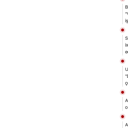
B
"
i
S
i
e
U
"
ç
A
o
A