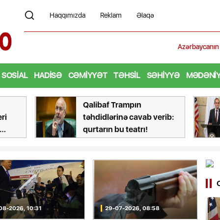
Haqqımızda
Reklam
Əlaqə
Azərbaycanın Estoniyadakı səfiri geri çağırılı
SOSIAL
HADISƏ
CƏMIYYƏT
TƏHSIL
SƏHIYYƏ
MƏDƏNI
libaf Trampın
ABŞ rəsmisi: Vaşin
hdidlərinə cavab verib:
sammiti Bakı və İrə
rtarın bu teatrı!
əlaqələrin yenilən
şərait yaradıb
08-2026, 10:31
29-07-2026, 08:58