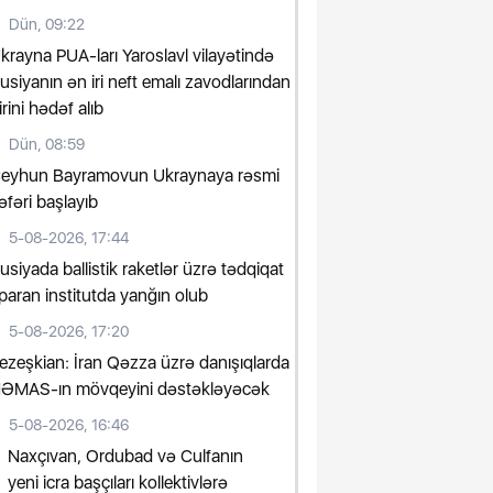
Dün, 09:22
krayna PUA-ları Yaroslavl vilayətində
usiyanın ən iri neft emalı zavodlarından
irini hədəf alıb
Dün, 08:59
eyhun Bayramovun Ukraynaya rəsmi
əfəri başlayıb
5-08-2026, 17:44
usiyada ballistik raketlər üzrə tədqiqat
paran institutda yanğın olub
5-08-2026, 17:20
ezeşkian: İran Qəzza üzrə danışıqlarda
ƏMAS-ın mövqeyini dəstəkləyəcək
5-08-2026, 16:46
Naxçıvan, Ordubad və Culfanın
yeni icra başçıları kollektivlərə