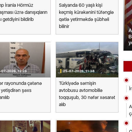
mp İranla Hörmüz
Salyanda 60 yaşlı kişi
laşması üzrə danışıqların
keçmiş kürəkənini tüfənglə
 getdiyini bildirib
qətlə yetirməkdə şübhəli
bilinir
ABŞ rəsmisi: Vaşinqton sammiti
yadakı səfiri
Bakı və İrəvanla əlaqələrin
 təyin olunub
yenilənməsinə şərait yaradıb
-07-2026, 12:23
25-07-2026, 11:38
ər rayonunda çətənə
Türkiyədə sərnişin
İ
 yetişdirən şəxs
avtobusu avtomobillə
anılıb
toqquşub, 30 nəfər xəsarət
alıb
A
ç
Q