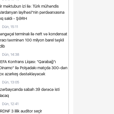
ir məktubun izi ilə: Türk mühəndis
Vardanyan layihəsi"nin pərdəarxasına
şıq saldı - ŞƏRH
Dün, 15:11
əngəçal terminalı ilə neft və kondensat
xracı təxminən 100 milyon barel təşkil
dib
Dün, 14:38
EFA Konfrans Liqası: "Qarabağ"ı
Dinamo" ilə Polşadakı matçda 300-dən
ox azarkeş dəstəkləyəcək
Dün, 13:05
zərbaycanda sabah 39 dərəcə isti
lacaq
Dün, 12:41
RDNF 3 illik auditor seçir