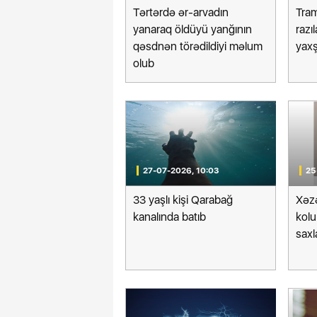
Tərtərdə ər-arvadın
Tra
yanaraq öldüyü yanğının
razı
qəsdnən törədildiyi məlum
yaxşı
olub
Azərbaycanın Estoni
anda Təbriz Günü qeyd edilib
geri çağırılıb, yenisi
27-07-2026, 10:03
25
33 yaşlı kişi Qarabağ
Xəz
kanalında batıb
kolu
saxl