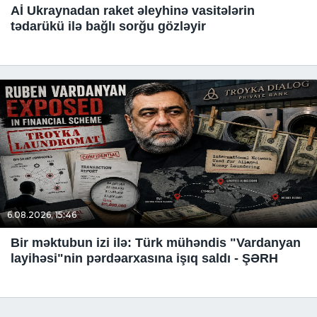
Aİ Ukraynadan raket əleyhinə vasitələrin
tədarükü ilə bağlı sorğu gözləyir
6.08.2026, 15:46
Bir məktubun izi ilə: Türk mühəndis "Vardanyan
layihəsi"nin pərdəarxasına işıq saldı - ŞƏRH