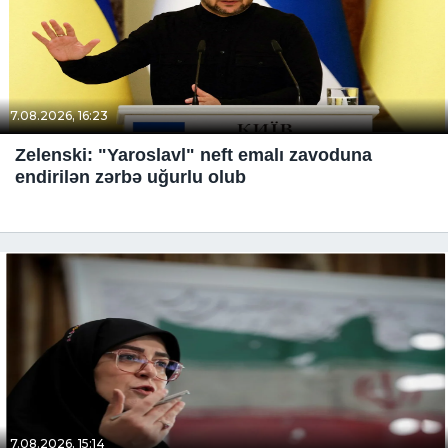
7.08.2026, 16:23
Zelenski: "Yaroslavl" neft emalı zavoduna
endirilən zərbə uğurlu olub
7.08.2026, 15:14