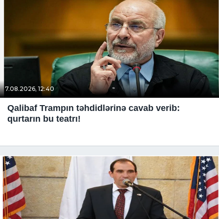
7.08.2026, 12:40
Qalibaf Trampın təhdidlərinə cavab verib:
qurtarın bu teatrı!