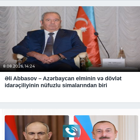
8.08.2026, 14:24
Əli Abbasov – Azərbaycan elminin və dövlət
idarəçiliyinin nüfuzlu simalarından biri