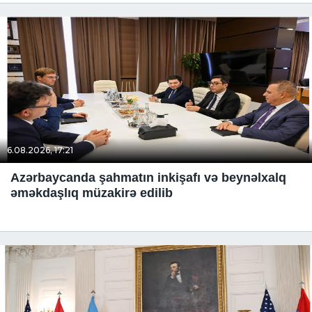
6.08.2026, 17:21
Azərbaycanda şahmatın inkişafı və beynəlxalq
əməkdaşlıq müzakirə edilib