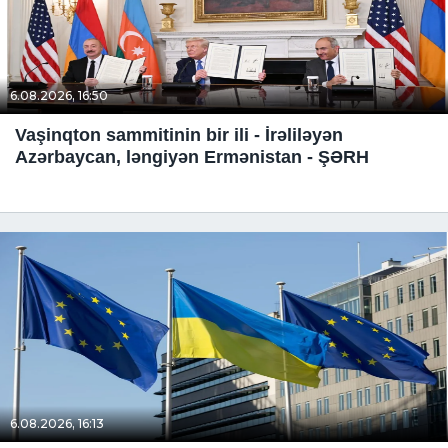
6.08.2026, 16:50
Vaşinqton sammitinin bir ili - İrəliləyən
Azərbaycan, ləngiyən Ermənistan - ŞƏRH
6.08.2026, 16:13