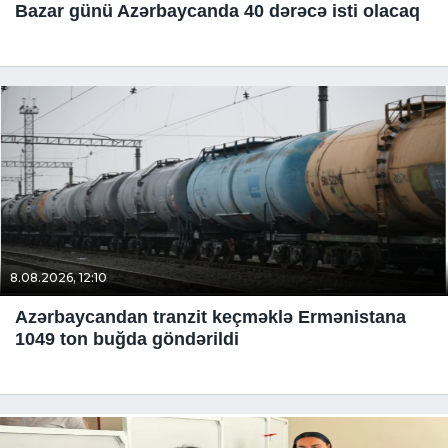
Bazar günü Azərbaycanda 40 dərəcə isti olacaq
8.08.2026, 12:10
Azərbaycandan tranzit keçməklə Ermənistana
1049 ton buğda göndərildi