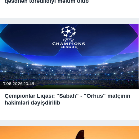
qəsdnən törədildiyi məlum olub
7.08.2026, 10:49
Çempionlar Liqası: "Sabah" - "Orhus" matçının
hakimləri dəyişdirilib