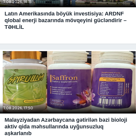
7.08.2026, 18:15
Latın Amerikasında böyük investisiya: ARDNF
qlobal enerji bazarında mövqeyini gücləndirir –
TƏHLİL
7.08.2026, 17:50
Malayziyadan Azərbaycana gətirilən bəzi bioloji
aktiv qida məhsullarında uyğunsuzluq
aşkarlanıb