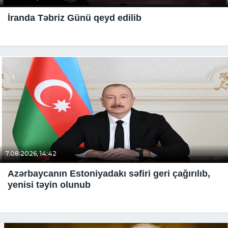
İranda Təbriz Günü qeyd edilib
7.08.2026, 14:42
Azərbaycanın Estoniyadakı səfiri geri çağırılıb,
yenisi təyin olunub