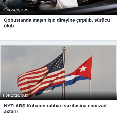
8.08.2026, 11:05
Qobustanda maşın işıq dirəyinə çırpılıb, sürücü
ölüb
8.08.2026, 10:10
NYT: ABŞ Kubanın rəhbəri vəzifəsinə namizəd
axtarır