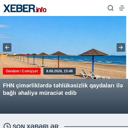
Gündəm / Cəmiyyət
8.08.2026, 15:46
FHN çimərliklərdə təhlükəsizlik qaydaları ilə
bağlı əhaliyə müraciət edib
SON XƏBƏRLƏR