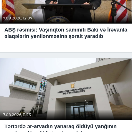
7.08.2026, 12:07
ABŞ rəsmisi: Vaşinqton sammiti Bakı və İrəvanla
əlaqələrin yenilənməsinə şərait yaradıb
7.08.2026, 11:23
Tərtərdə ər-arvadın yanaraq öldüyü yanğının