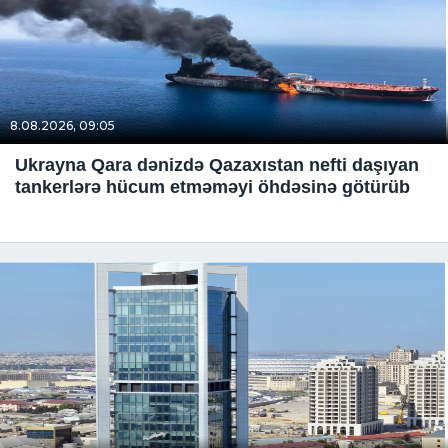
8.08.2026, 09:05
Ukrayna Qara dənizdə Qazaxıstan nefti daşıyan
tankerlərə hücum etməməyi öhdəsinə götürüb